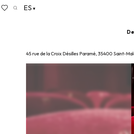
Aller
ES
Home
CinéVauban
au
Buscar
Voir les favoris
contenu
principal
CINÉVAUBAN
De
CINE
45 rue de la Croix Désilles Paramé, 35400 Saint-Mal