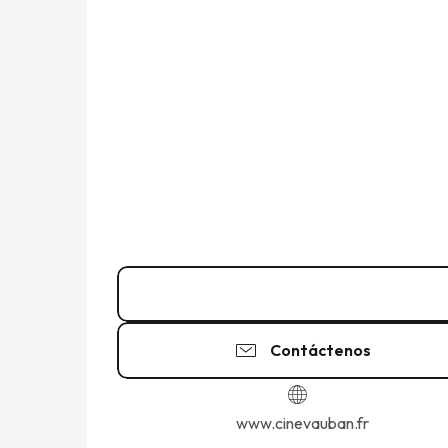
02 23 15 15
▒▒
Contáctenos
www.cinevauban.fr