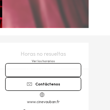
HORARIOS Y DATOS DE CO
Horas no resueltas
Ver los horarios
02 23 15 15
▒▒
Contáctenos
www.cinevauban.fr