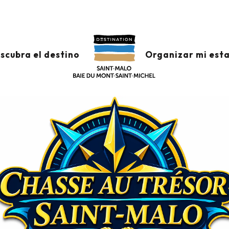
T-MALO
scubra el destino
Organizar mi est
mo llegar