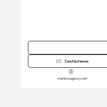
07 64 84 15
▒▒
Contáctenos
starlinxagency.net