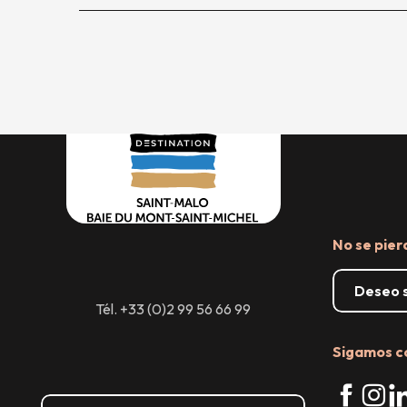
No se pier
Deseo s
Tél. +33 (0)2 99 56 66 99
Sigamos c