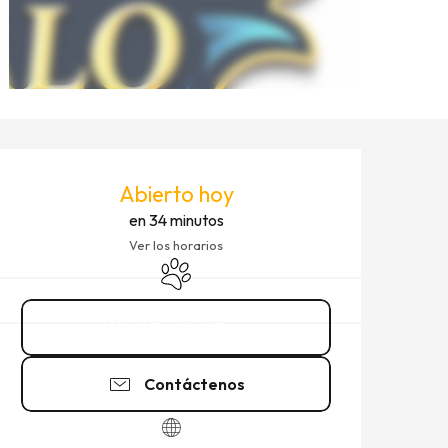
HORARIOS Y DATOS DE CO
Abierto hoy
en 34 minutos
Ver los horarios
Se aceptan animales
07 64 84 15
▒▒
Contáctenos