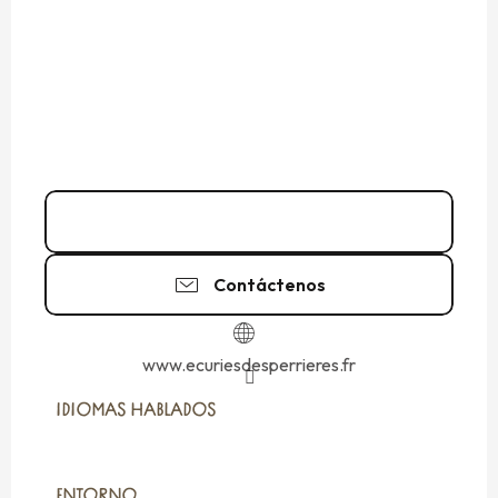
06 12 74 83
▒▒
Contáctenos
www.ecuriesdesperrieres.fr
IDIOMAS HABLADOS
IDIOMAS HABLADOS
ENTORNO
ENTORNO