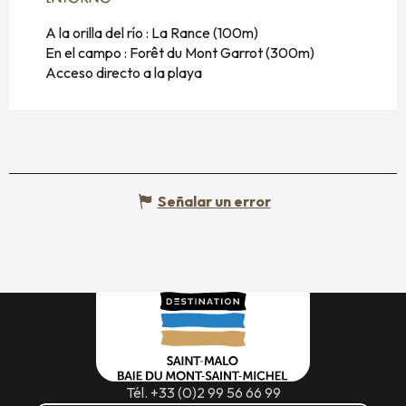
A la orilla del río :
La Rance
(100m)
En el campo :
Forêt du Mont Garrot
(300m)
Acceso directo a la playa
Señalar un error
Tél. +33 (0)2 99 56 66 99