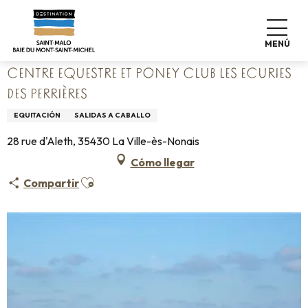
Aller
Home
au
Centre Equestre et Poney Club Les Ecuries des Perrières
contenu
MENÚ
principal
CENTRE EQUESTRE ET PONEY CLUB LES ECURIES
DES PERRIÈRES
EQUITACIÓN
SALIDAS A CABALLO
28 rue d'Aleth, 35430 La Ville-ès-Nonais
Cómo llegar
Ajouter aux favoris
Compartir