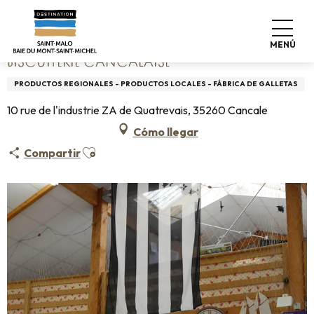
Aller
Home
Biscuiterie Cancalaise
au
contenu
MENÚ
principal
BISCUITERIE CANCALAISE
PRODUCTOS REGIONALES - PRODUCTOS LOCALES - FÁBRICA DE GALLETAS
10 rue de l'industrie ZA de Quatrevais, 35260 Cancale
Cómo llegar
Ajouter aux favoris
Compartir