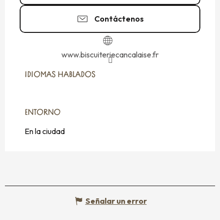
Contáctenos
www.biscuiteriecancalaise.fr
IDIOMAS HABLADOS
IDIOMAS HABLADOS
ENTORNO
ENTORNO
En la ciudad
Señalar un error