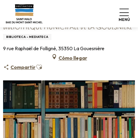
Aller
Home
Bibliothèque municipale de la Gouesnière
au
contenu
MENÚ
principal
BIBLIOTHÈQUE MUNICIPALE DE LA GOUESNIÈRE
BIBLIOTECA - MEDIATECA
9 rue Raphaël de Folligné, 35350 La Gouesnière
Cómo llegar
Ajouter aux favoris
Compartir