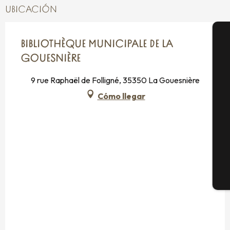
UBICACIÓN
BIBLIOTHÈQUE MUNICIPALE DE LA
A
GOUESNIÈRE
9 rue Raphaël de Folligné, 35350 La Gouesnière
Se
Cómo llegar
G
E