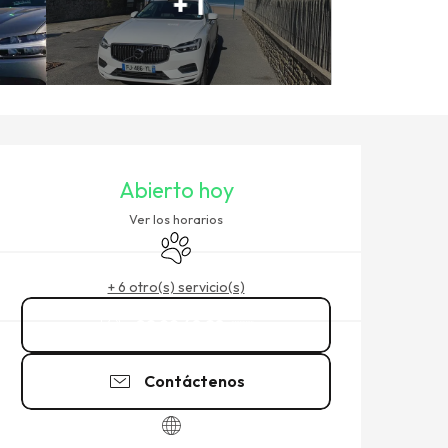
+ 1
HORARIOS Y DATOS DE CO
Abierto hoy
Ver los horarios
Se aceptan animales
+ 6 otro(s) servicio(s)
02 99 48 28
▒▒
Contáctenos