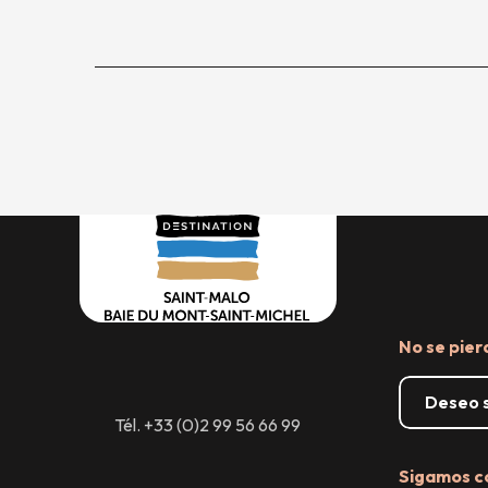
No se pier
Deseo s
Tél. +33 (0)2 99 56 66 99
Sigamos c