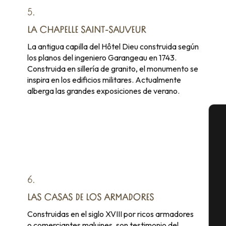
5.
LA CHAPELLE SAINT-SAUVEUR
La antigua capilla del Hôtel Dieu construida según
los planos del ingeniero Garangeau en 1743.
Construida en sillería de granito, el monumento se
inspira en los edificios militares. Actualmente
alberga las grandes exposiciones de verano.
A
Se
6.
LAS CASAS DE LOS ARMADORES
Construidas en el siglo XVIII por ricos armadores
G
o comerciantes maluines, son testimonio del