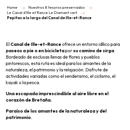
Home
Nuestros 8 tesoros preservados
Le Canal d’Ille et Rance Le Diamant vert
Pepitas a lo largo del Canal de Ille-et-Rance
El
Canal de Ille-et-Rance
ofrece un entorno idílico para
paseos a pie o en bicicleta
por
su camino de sirga
.
Bordeado de esclusas llenas de flores y pueblos
pintorescos, esta ruta es ideal para los amantes de la
naturaleza, el patrimonio y la relajación. Disfrute de
actividades variadas como el senderismo, el ciclismo, el
kayak o la pesca.
Una escapada imprescindible al aire libre en el
corazón de Bretaña.
Paraíso de los amantes de la naturaleza y del
patrimonio
.