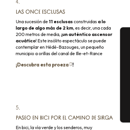
4.
LAS ONCE ESCLUSAS
Una sucesión de
11 esclusas
construidas
a lo
largo de algo más de 2 km
, es decir, una cada
200 metros de media,
¡un auténtico ascensor
acuático
! Este insólito espectáculo se puede
A
contemplar en Hédé-Bazouges, un pequeño
municipio a orillas del canal de Ille-et-Rance
¡Descubra esta proeza
!
Se
G
5.
E
PASEO EN BICI POR EL CAMINO DE SIRGA
En bici, la vía verde y los senderos, muy