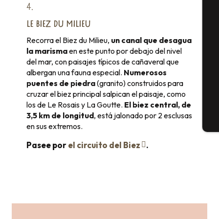
A
4.
LE BIEZ DU MILIEU
Recorra el Biez du Milieu,
un canal que desagua
Se
la marisma
en este punto por debajo del nivel
del mar, con paisajes típicos de cañaveral que
albergan una fauna especial.
Numerosos
G
puentes de piedra
(granito) construidos para
cruzar el biez principal salpican el paisaje, como
los de Le Rosais y La Goutte.
El biez central, de
3,5 km de longitud
, está jalonado por 2 esclusas
E
en sus extremos.
Pasee por
el circuito del Biez
.