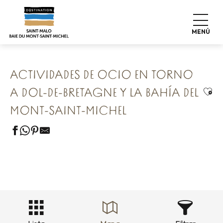
Aller
Home
Nuestros 8 tesoros preservados
au
Dol-de-Bretagne La Cité Rayonnante
contenu
Actividades de ocio en torno a Dol-de-Bretagne y la bahía
MENÚ
del Mont-Saint-Michel
principal
ACTIVIDADES DE OCIO EN TORNO
Ajou
A DOL-DE-BRETAGNE Y LA BAHÍA DEL
MONT-SAINT-MICHEL