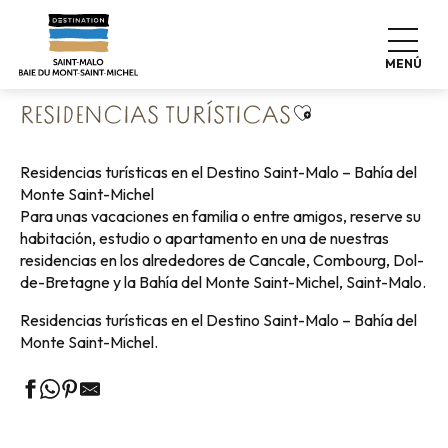
Aller
Home
Haga las maletas
Dónde dormir
au
Residencias turísticas
contenu
MENÚ
principal
Ajouter aux favo
RESIDENCIAS TURÍSTICAS
Residencias turísticas en el Destino Saint-Malo – Bahía del
Monte Saint-Michel
Para unas vacaciones en familia o entre amigos, reserve su
habitación, estudio o apartamento en una de nuestras
residencias en los alrededores de Cancale, Combourg, Dol-
de-Bretagne y la Bahía del Monte Saint-Michel, Saint-Malo.
Residencias turísticas en el Destino Saint-Malo – Bahía del
Monte Saint-Michel.