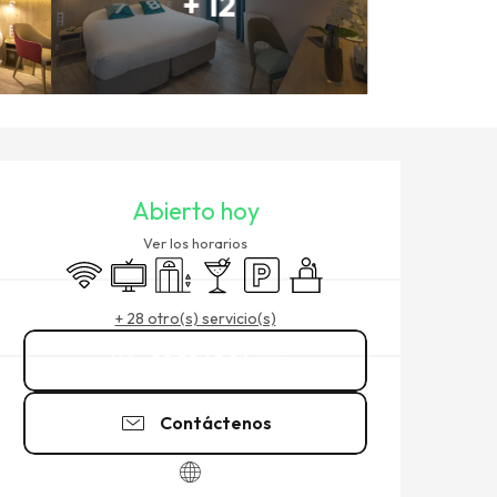
+ 12
HORARIOS Y DATOS DE CO
Abierto hoy
Ver los horarios
Wifi
Televisión
Ascensor
Bar / Refrigerio
Aparcamiento
Seminarios
+ 28 otro(s) servicio(s)
02 99 40 86
▒▒
Contáctenos