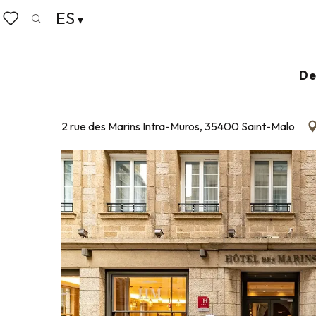
Aller
ES
Home
Haga las maletas
Dónde dormir
Hoteles
au
Buscar
Voir les favoris
contenu
principal
HÔTEL DES MARINS
De
HOTELES
2 rue des Marins Intra-Muros, 35400 Saint-Malo