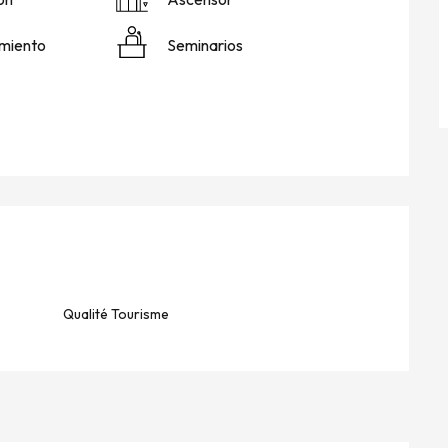
miento
Seminarios
NES
Qualité Tourisme