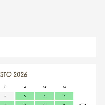
TO 2026
ju
vi
sa
do
lu
m
4
5
6
7