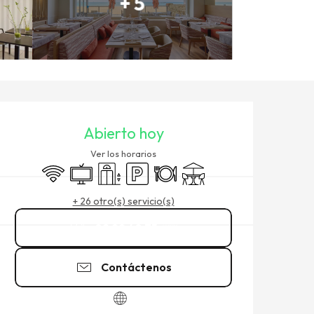
+ 5
HORARIOS Y DATOS DE CO
Abierto hoy
Ver los horarios
Wifi
Televisión
Ascensor
Aparcamiento
Restaurante
Terraza
+ 26 otro(s) servicio(s)
02 99 40 75
▒▒
Contáctenos