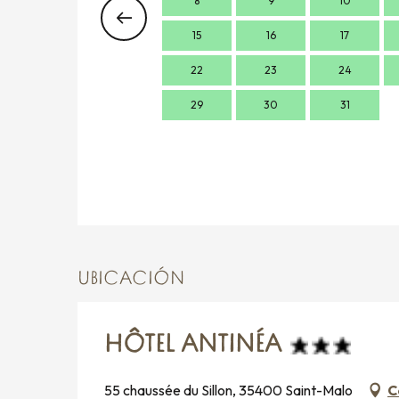
8
9
10
15
16
17
22
23
24
29
30
31
UBICACIÓN
HÔTEL ANTINÉA
55 chaussée du Sillon, 35400 Saint-Malo
C