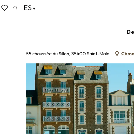
Aller
ES
Home
Haga las maletas
Dónde dormir
Hoteles
au
Buscar
Voir les favoris
contenu
principal
HÔTEL ANTINÉA
De
HOTELES-RESTAURANTE
55 chaussée du Sillon, 35400 Saint-Malo
Cómo 