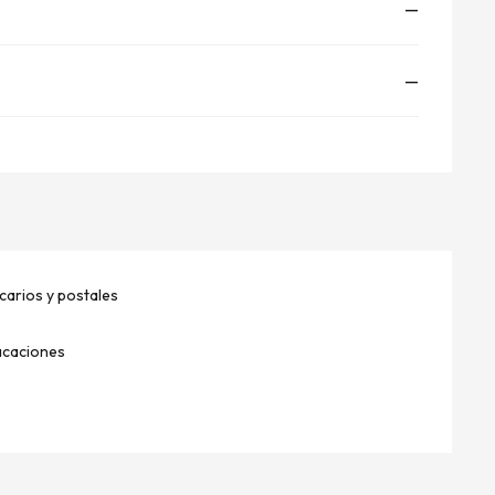
—
—
arios y postales
acaciones