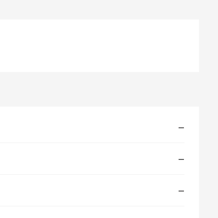
—
—
—