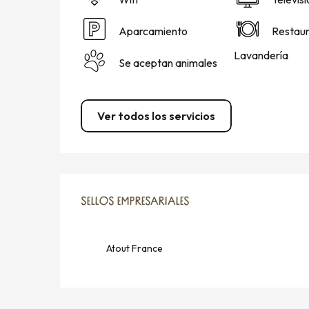
Aparcamiento
Restau
Lavandería
Se aceptan animales
Ver todos los servicios
OFERTA DE PRESTACIO
SELLOS EMPRESARIALES
SELLOS EMPRESARIALES
Atout France