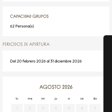
CAPACIDAD GRUPOS
CAPACIDAD GRUPOS
62 Persona(s)
PERIODOS DE APERTURA
A
Del 20 febrero 2026 al 31 diciembre 2026
Se
AGOSTO 2026
G
lu
ma
mi
ju
vi
sa
do
lu
1
2
3
4
5
6
7
E