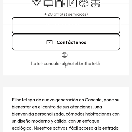
Wifi
Televisión
Ascensor
Aparcamiento
Sala de reuniones
Terraza
+ 20 otro(s) servicio(s)
02 99 89 50
▒▒
Contáctenos
hotel-cancale-alghotel.brithotel.fr
DESCRIPCIÓN
El hotel spa de nueva generación en Cancale, pone su 
bienestar en el centro de sus atenciones, una 
bienvenida personalizada, cómodas habitaciones con 
un diseño moderno y cálido, con un enfoque 
ecológico. Nuestros activos: fácil acceso a la entrada 