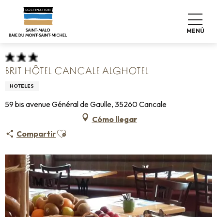
Aller
Home
Haga las maletas
Dónde dormir
Hoteles
au
Brit Hôtel Cancale Alghotel
contenu
MENÚ
principal
BRIT HÔTEL CANCALE ALGHOTEL
HOTELES
59 bis avenue Général de Gaulle, 35260 Cancale
Cómo llegar
Ajouter aux favoris
Compartir