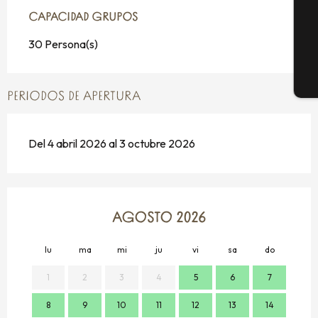
CAPACIDAD GRUPOS
CAPACIDAD GRUPOS
G
30 Persona(s)
E
PERIODOS DE APERTURA
Del 4 abril 2026 al 3 octubre 2026
AGOSTO 2026
lu
ma
mi
ju
vi
sa
do
lu
1
2
3
4
5
6
7
8
9
10
11
12
13
14
7