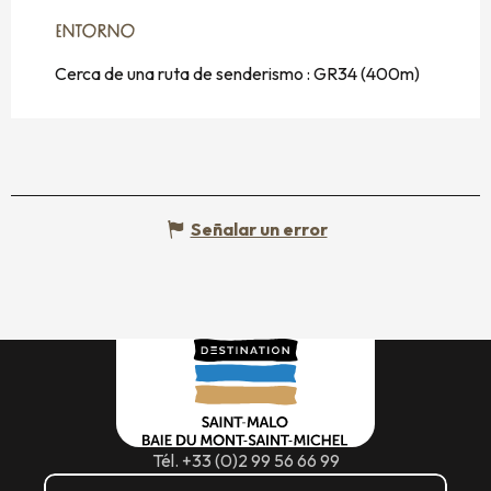
ENTORNO
ENTORNO
Cerca de una ruta de senderismo :
GR34
(400m)
Señalar un error
Tél. +33 (0)2 99 56 66 99