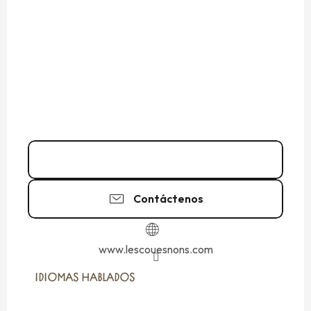
02 99 80 26
▒▒
Contáctenos
www.lescouesnons.com
IDIOMAS HABLADOS
IDIOMAS HABLADOS