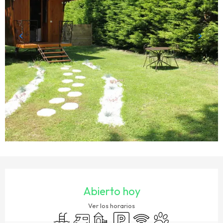
HORARIOS Y DATOS DE CONTACTO
Abierto hoy
Ver los horarios
Piscina
Autocaravana
Juegos infantiles / Zona de juegos
Aparcamiento
Wifi
Se aceptan animales