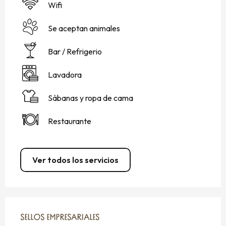
Wifi
Se aceptan animales
Bar / Refrigerio
Lavadora
Sábanas y ropa de cama
Restaurante
Ver todos los servicios
OFERTA DE PRESTACIONES
SELLOS EMPRESARIALES
SELLOS EMPRESARIALES