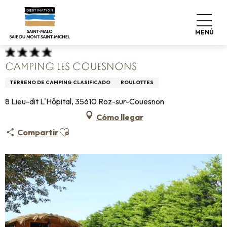
Aller
Home
Haga las maletas
Dónde dormir
Campings
au
Camping les Couesnons
contenu
MENÚ
principal
CAMPING LES COUESNONS
TERRENO DE CAMPING CLASIFICADO
ROULOTTES
8 Lieu-dit L'Hôpital, 35610 Roz-sur-Couesnon
Cómo llegar
Ajouter aux favoris
Compartir