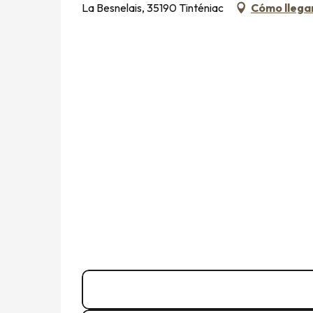
La Besnelais, 35190 Tinténiac
Cómo llega
02 99 45 49
▒▒