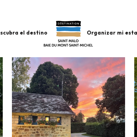
s
Aire du camping les Peupliers
IERS
scubra el destino
Organizar mi est