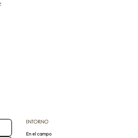
r
ENTORNO
ENTORNO
En el campo