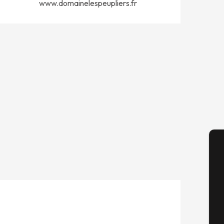
www.domainelespeupliers.fr
A
Sem