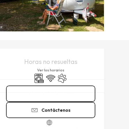
HORARIOS Y DATOS DE CO
Horas no resueltas
Ver los horarios
Lavadora
Wifi
Se aceptan animales
02 99 45 49
▒▒
Contáctenos