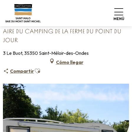
Aller
Home
Haga las maletas
Dónde dormir
Campings
au
Aire du camping de la Ferme du Point du Jour
contenu
MENÚ
principal
AIRE DU CAMPING DE LA FERME DU POINT DU
JOUR
3 Le Buot, 35350 Saint-Méloir-des-Ondes
Cómo llegar
Ajouter aux favoris
Compartir