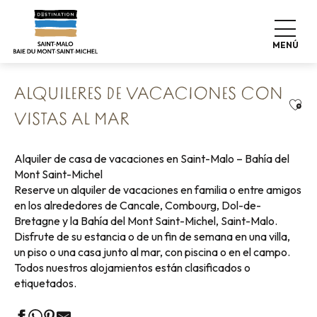
Aller
Home
Haga las maletas
Dónde dormir
au
Alquileres de vacaciones
contenu
Alquileres de vacaciones con vistas al mar
MENÚ
principal
ALQUILERES DE VACACIONES CON
Ajou
VISTAS AL MAR
Alquiler de casa de vacaciones en Saint-Malo – Bahía del
Mont Saint-Michel
Reserve un alquiler de vacaciones en familia o entre amigos
en los alrededores de Cancale, Combourg, Dol-de-
Bretagne y la Bahía del Mont Saint-Michel, Saint-Malo.
Disfrute de su estancia o de un fin de semana en una villa,
un piso o una casa junto al mar, con piscina o en el campo.
Todos nuestros alojamientos están clasificados o
etiquetados.