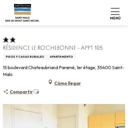
Aller
Home
Pro & Prensa
Espace Pro
Alojamiento +
au
Clasificación & etiquetas
contenu
Alojamiento turístico amueblado
MENÚ
Résidence Le Rochebonne - Appt 105
principal
RÉSIDENCE LE ROCHEBONNE - APPT 105
PISOS Y CASAS RURALES
APARTAMENTO
15 boulevard Chateaubriand Paramé, 1er étage, 35400 Saint-
Malo
Cómo llegar
Ajouter aux favoris
Compartir