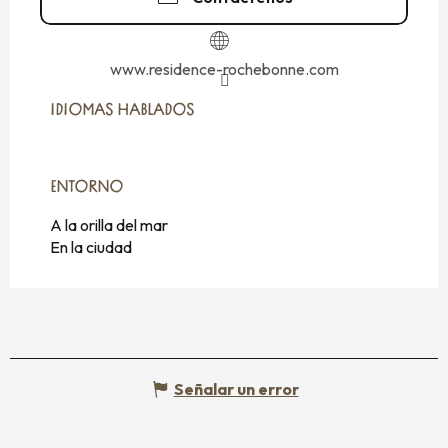
www.residence-rochebonne.com
IDIOMAS HABLADOS
IDIOMAS HABLADOS
ENTORNO
ENTORNO
A la orilla del mar
En la ciudad
Señalar un error