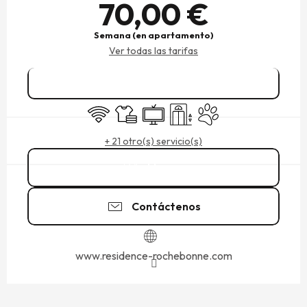
70,00 €
Semana (en apartamento)
Ver todas las tarifas
Reservar
Wifi
Sábanas y ropa de cama
Televisión
Ascensor
Se aceptan animales
+ 21 otro(s) servicio(s)
Llamar
Contáctenos
www.residence-rochebonne.com