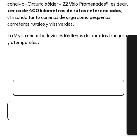
canal» o «Circuito pólder»: 22 Vélo Promenades®, es decir,
cerca de 400 kilómetros de rutas referenciadas
,
utilizando tanto caminos de sirga como pequeñas
carreteras rurales y vías verdes.
La V y su encanto fluvial están llenos de paradas tranquilas
y atemporales.
A
Se
Mapa ciclista - Ciclovías y vías verdes
G
Mapa bicicleta de montaña - Saint-
5MB
Malo Agglomération
22 CIRCUITOS
E
Bicicletas