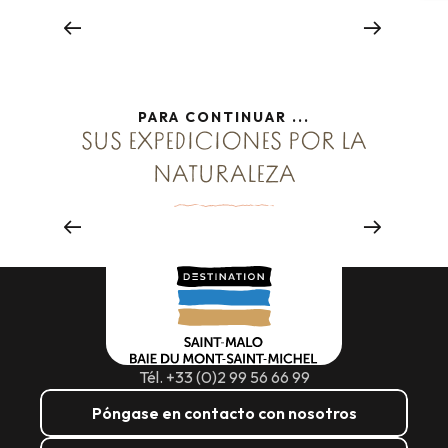
Seguir leyendo
PARA CONTINUAR ...
NATURALEZA VIRGEN...
SUS EXPEDICIONES POR LA
NATURALEZA
Parajes naturales
Seguir leyendo
Tél. +33 (0)2 99 56 66 99
Póngase en contacto con nosotros