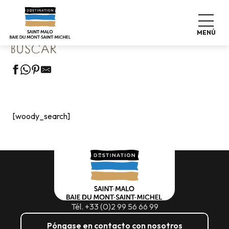
Aller
Home
Buscar
au
contenu
MENÚ
principal
BUSCAR
[woody_search]
Tél. +33 (0)2 99 56 66 99
Póngase en contacto con nosotros