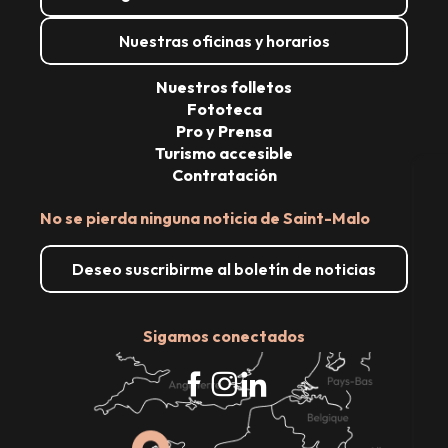
Nuestras oficinas y horarios
Nuestros folletos
Fototeca
Pro y Prensa
Turismo accesible
Contratación
A
No se pierda ninguna noticia de Saint-Malo
Deseo suscribirme al boletín de noticias
Se
Sigamos conectados
G