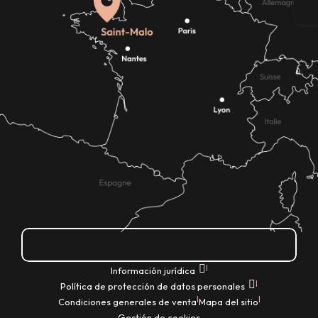
E
¿Cómo llegar?
|
Información jurídica
|
Política de protección de datos personales
|
|
Condiciones generales de venta
Mapa del sitio
Gestión de cookies