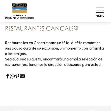
Aller
Home
Vivir como en casa
Dónde comer
au
Restaurantes
Restaurantes Cancale
contenu
MENÚ
principal
Ajouter aux favo
RESTAURANTES CANCALE
Restaurantes en Cancale para un tête-à-tête romántico,
una pausa durante su excursión, un momento con la familia
o los amigos.
Sea cual sea su gusto, encontrará una amplia selección de
restaurantes, tenemos la dirección adecuada para usted.