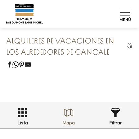
Aller
Home
Nuestros 8 tesoros preservados
au
Cancale & Les Perles de la Côte
contenu
Alquileres de vacaciones en los alrededores de Cancale
MENÚ
principal
ALQUILERES DE VACACIONES EN
Ajou
LOS ALREDEDORES DE CANCALE
Lista
Mapa
Filtrar