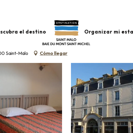
Clasificación & etiquetas
Alojamiento turístico amueblado
- APPT 304
scubra el destino
Organizar mi est
00 Saint-Malo
Cómo llegar