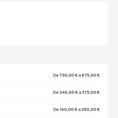
NES
De
730,00 €
a
875,00 €
De
240,00 €
a
375,00 €
De
160,00 €
a
250,00 €