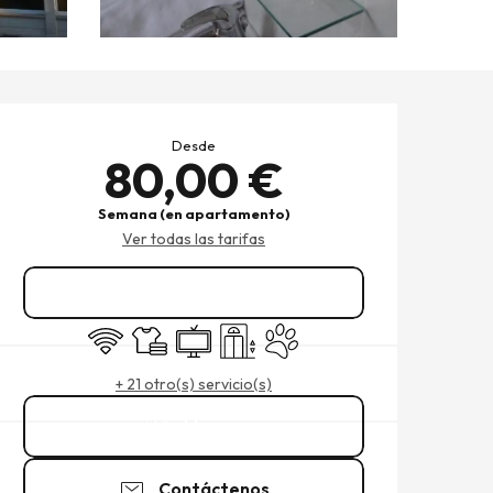
HORARIOS Y DATOS DE CO
Desde
80,00 €
Semana (en apartamento)
Ver todas las tarifas
Reservar
Wifi
Sábanas y ropa de cama
Televisión
Ascensor
Se aceptan animales
+ 21 otro(s) servicio(s)
Llamar
Contáctenos