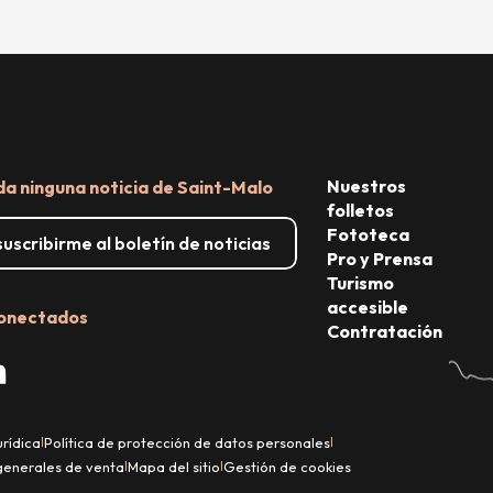
Nuestros
da ninguna noticia de Saint-Malo
folletos
Fototeca
uscribirme al boletín de noticias
Pro y Prensa
Turismo
accesible
onectados
Contratación
urídica
Política de protección de datos personales
|
|
generales de venta
Mapa del sitio
Gestión de cookies
|
|