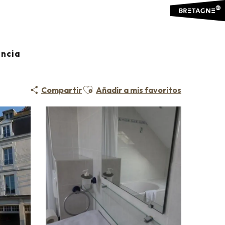
Résidence Le Rochebonne - Appt 304
ancia
Ajouter aux favoris
Compartir
Añadir a mis favoritos