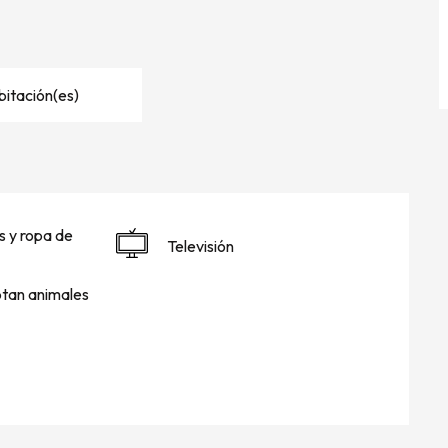
bitación(es)
 y ropa de
Televisión
tan animales