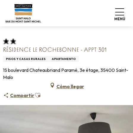
Aller
Home
Pro & Prensa
Espace Pro
Alojamiento +
au
Clasificación & etiquetas
contenu
Alojamiento turístico amueblado
MENÚ
Résidence Le Rochebonne - Appt 301
principal
RÉSIDENCE LE ROCHEBONNE - APPT 301
PISOS Y CASAS RURALES
APARTAMENTO
15 boulevard Chateaubriand Paramé, 3e étage, 35400 Saint-
Malo
Cómo llegar
Ajouter aux favoris
Compartir