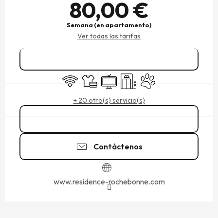
80,00 €
Semana (en apartamento)
Ver todas las tarifas
Reservar
Wifi
Sábanas y ropa de cama
Televisión
Ascensor
Se aceptan animales
+ 20 otro(s) servicio(s)
Llamar
Contáctenos
www.residence-rochebonne.com