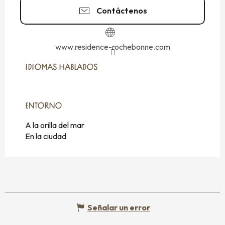
Contáctenos
www.residence-rochebonne.com
IDIOMAS HABLADOS
IDIOMAS HABLADOS
ENTORNO
ENTORNO
A la orilla del mar
En la ciudad
Señalar un error