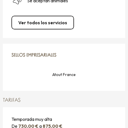
Se aceptan animales
Ver todos los servicios
OFERTA DE PRESTACIONES
SELLOS EMPRESARIALES
SELLOS EMPRESARIALES
Atout France
TARIFAS
Temporada muy alta
De
730,00 €
a
875,00 €