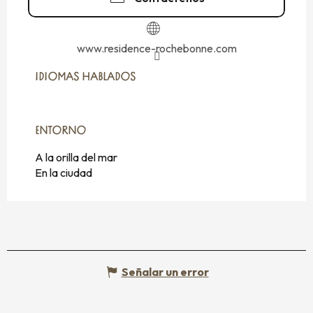
www.residence-rochebonne.com
IDIOMAS HABLADOS
IDIOMAS HABLADOS
ENTORNO
ENTORNO
A la orilla del mar
En la ciudad
Señalar un error