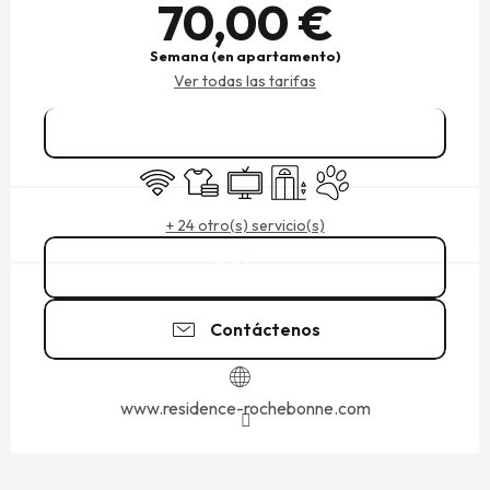
70,00 €
Semana (en apartamento)
Ver todas las tarifas
Reservar
Wifi
Sábanas y ropa de cama
Televisión
Ascensor
Se aceptan animales
+ 24 otro(s) servicio(s)
Llamar
Contáctenos
www.residence-rochebonne.com