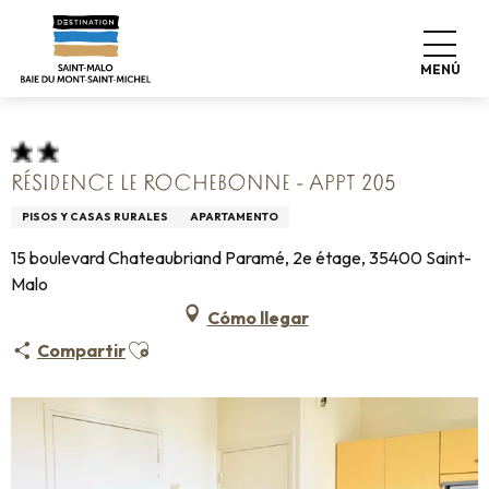
Aller
Home
Pro & Prensa
Espace Pro
Alojamiento +
au
Clasificación & etiquetas
contenu
Alojamiento turístico amueblado
MENÚ
Résidence Le Rochebonne - Appt 205
principal
RÉSIDENCE LE ROCHEBONNE - APPT 205
PISOS Y CASAS RURALES
APARTAMENTO
15 boulevard Chateaubriand Paramé, 2e étage, 35400 Saint-
Malo
Cómo llegar
Ajouter aux favoris
Compartir