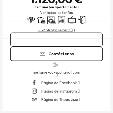
Semana (en apartamento)
Ver todas las tarifas
Wifi
Sábanas y ropa de cama
Lavadora
Lavavajillas
Televisión
Entrada independien
+ 32 otro(s) servicio(s)
Llamar
Contáctenos
metairie-du-vauhariot.com
Página de Facebook
Página de Instagram
Página de Tripadvisor