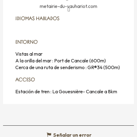
metairie-du-vauhariot.com
IDIOMAS HABLADOS
IDIOMAS HABLADOS
ENTORNO
ENTORNO
Vistas al mar
A la orilla del mar :
Port de Cancale
(600m)
Cerca de una ruta de senderismo :
GR®34
(500m)
ACCESO
ACCESO
Estación de tren : La Gouesnière- Cancale a 8km
Señalar un error