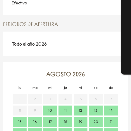
Efectivo
Se
PERIODOS DE APERTURA
Todo el año 2026
G
E
AGOSTO 2026
lu
ma
mi
ju
vi
sa
do
lu
1
2
3
4
5
6
7
8
9
10
11
12
13
14
7
15
16
17
18
19
20
21
14