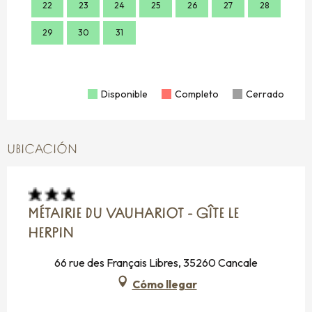
22
23
24
25
26
27
28
21
29
30
31
28
Disponible
Completo
Cerrado
UBICACIÓN
MÉTAIRIE DU VAUHARIOT - GÎTE LE
HERPIN
66 rue des Français Libres, 35260 Cancale
Cómo llegar