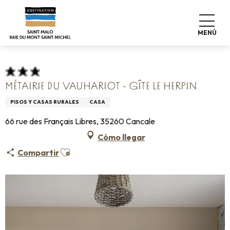
Aller
Home
Pro & Prensa
Espace Pro
Alojamiento +
au
Clasificación & etiquetas
contenu
Alojamiento turístico amueblado
MENÚ
Métairie du Vauhariot - Gîte Le Herpin
principal
MÉTAIRIE DU VAUHARIOT - GÎTE LE HERPIN
PISOS Y CASAS RURALES
CASA
66 rue des Français Libres, 35260 Cancale
Cómo llegar
Ajouter aux favoris
Compartir