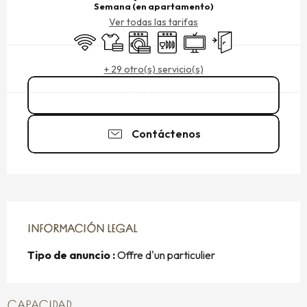
Semana (en apartamento)
Ver todas las tarifas
Wifi
Sábanas y ropa de cama
Lavadora
Lavavajillas
Televisión
Entrada independien
+ 29 otro(s) servicio(s)
Llamar
Contáctenos
INFORMACIÓN LEGAL
INFORMACIÓN LEGAL
Tipo de anuncio :
Offre d'un particulier
CAPACIDAD