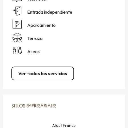
Entrada independiente
Aparcamiento
Terraza
Aseos
Ver todos los servicios
OFERTA DE PRESTACIONES
SELLOS EMPRESARIALES
SELLOS EMPRESARIALES
Atout France