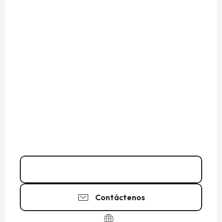
06 62 57 31
▒▒
Contáctenos