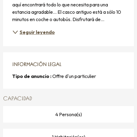
aquí encontrará todo lo que necesita para una 
estancia agradable... El casco antiguo está a sólo 10 
minutos en coche o autobús. Disfrutará de...
Seguir leyendo
INFORMACIÓN LEGAL
INFORMACIÓN LEGAL
Tipo de anuncio :
Offre d'un particulier
CAPACIDAD
4 Persona(s)
1 Habitación(es)