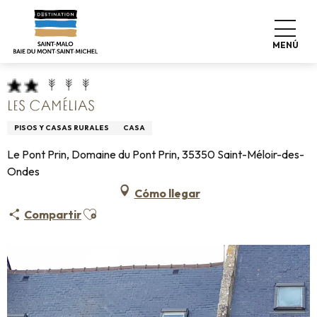
Aller
Home
Pro & Prensa
Espace Pro
Alojamiento +
au
Clasificación & etiquetas
contenu
Alojamiento turístico amueblado
Les Camélias
MENÚ
principal
LES CAMÉLIAS
PISOS Y CASAS RURALES
CASA
Le Pont Prin, Domaine du Pont Prin, 35350 Saint-Méloir-des-
Ondes
Cómo llegar
Ajouter aux favoris
Compartir