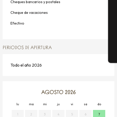
Cheques bancarios y postales
Cheque de vacaciones
Se
Efectivo
G
PERIODOS DE APERTURA
E
Todo el año 2026
AGOSTO 2026
lu
ma
mi
ju
vi
sa
do
lu
1
2
3
4
5
6
7