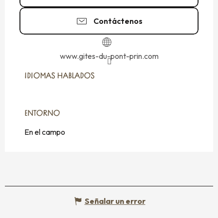
Contáctenos
www.gites-du-pont-prin.com
IDIOMAS HABLADOS
IDIOMAS HABLADOS
ENTORNO
ENTORNO
En el campo
Señalar un error