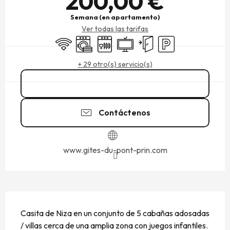
200,00 €
Semana (en apartamento)
Ver todas las tarifas
Wifi
Lavadora
Lavavajillas
Televisión
Entrada independiente
Aparcamiento
+ 29 otro(s) servicio(s)
Llamar
Contáctenos
www.gites-du-pont-prin.com
DESCRIPCIÓN
Casita de Niza en un conjunto de 5 cabañas adosadas 
/ villas cerca de una amplia zona con juegos infantiles. 