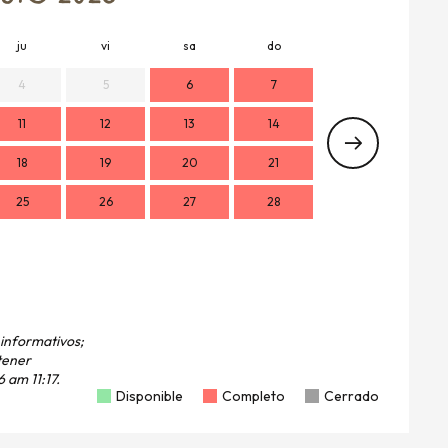
ju
vi
sa
do
lu
m
4
5
6
7
11
12
13
14
7
18
19
20
21
14
1
25
26
27
28
21
2
28
2
 informativos;
tener
 am 11:17.
Disponible
Completo
Cerrado