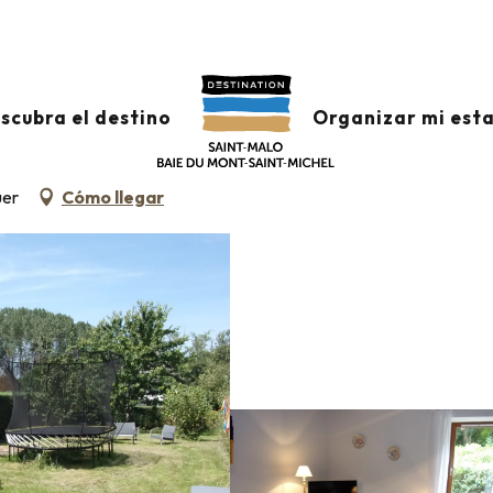
Clasificación & etiquetas
Alojamiento turístico amueblado
scubra el destino
Organizar mi est
uer
Cómo llegar