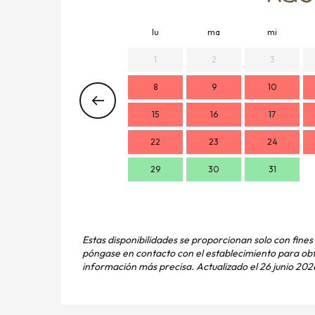
lu
ma
mi
1
2
3
8
9
10
15
16
17
22
23
24
29
30
31
Estas disponibilidades se proporcionan solo con fines
póngase en contacto con el establecimiento para ob
información más precisa.
Actualizado el
26 junio 2026