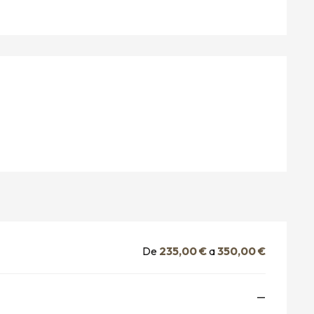
NES
De
235,00 €
a
350,00 €
—