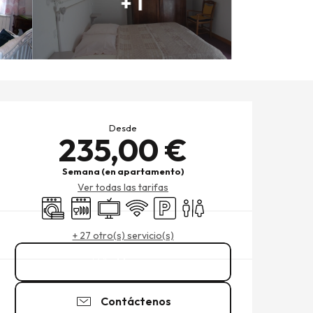
+ 1
HORARIOS Y DATOS DE CO
Desde
235,00 €
Semana (en apartamento)
Ver todas las tarifas
Lavadora
Lavavajillas
Televisión
Wifi
Aparcamiento
Aseos
+ 27 otro(s) servicio(s)
Llamar
Contáctenos